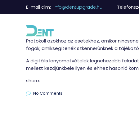
E-mail cím:
info@dentupgrade.hu
Telefons
Protokoll azokhoz az esetekhez, amikor nincse
fogak, amiksegítenék szkennerünknek a tájékozó
A digitális lenyomatvételek legnehezebb feladat
mellett kezdjünkbele ilyen és ehhez hasonló kom
share:
No Comments