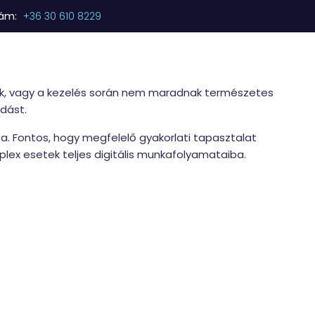
zám:
+36 30 610 8229
Kezdőlap
Termékeink
Szolgáltatásaink
nek, vagy a kezelés során nem maradnak természetes
dást.
a. Fontos, hogy megfelelő gyakorlati tapasztalat
plex esetek teljes digitális munkafolyamataiba.