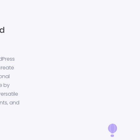
dPress
create
onal
e by
ersatile
nts, and